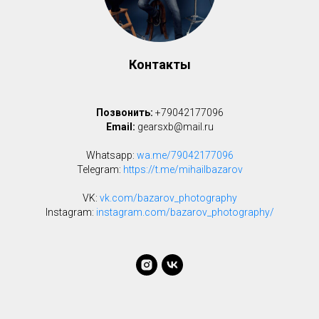
Контакты
Позвонить:
+79042177096
Email:
gearsxb@mail.ru
Whatsapp:
wa.me/79042177096
Telegram:
https://t.me/mihailbazarov
VK:
vk.com/bazarov_photography
Instagram:
instagram.com/bazarov_photography/